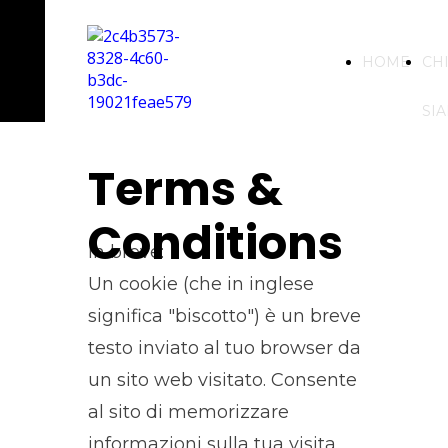
HOME
CH
SI
Terms &
Conditions
In breve:
Un cookie (che in inglese
significa "biscotto") è un breve
testo inviato al tuo browser da
un sito web visitato. Consente
al sito di memorizzare
informazioni sulla tua visita,